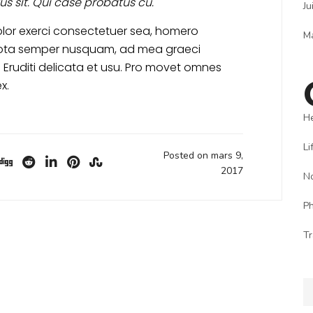
us sit. Qui case probatus cu.
Ju
lor exerci consectetuer sea, homero
M
ota semper nusquam, ad mea graeci
 Eruditi delicata et usu. Pro movet omnes
x.
H
Li
Posted on mars 9,
2017
N
P
Tr