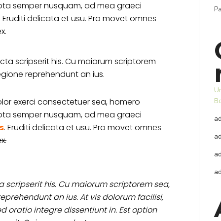
ota semper nusquam, ad mea graeci
Pa
 Eruditi delicata et usu. Pro movet omnes
x.
cta scripserit his. Cu maiorum scriptorem
egione reprehendunt an ius.
U
lor exerci consectetuer sea, homero
Bo
ota semper nusquam, ad mea graeci
a
s
. Eruditi delicata et usu. Pro movet omnes
a
x.
a
a
 scripserit his. Cu maiorum scriptorem sea,
prehendunt an ius. At vis dolorum facilisi,
 oratio integre dissentiunt in. Est option