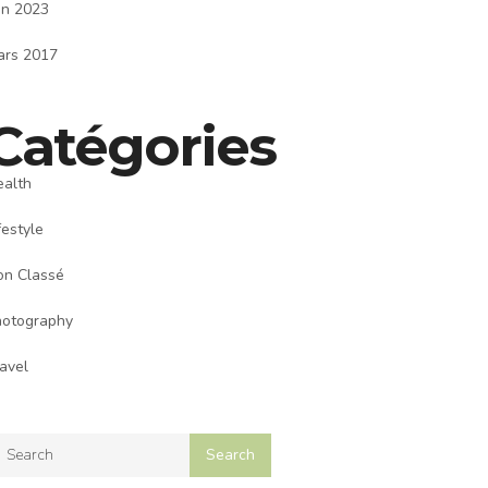
in 2023
ars 2017
Catégories
ealth
festyle
on Classé
hotography
avel