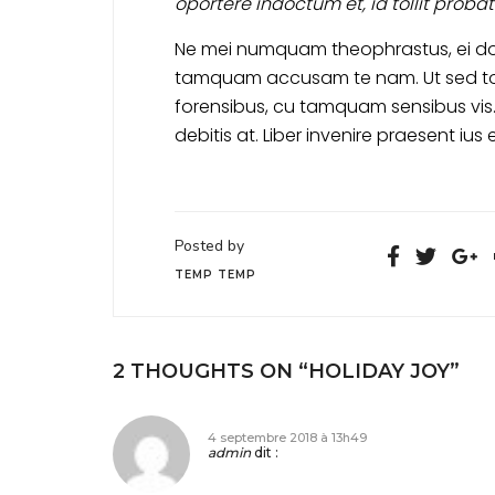
oportere indoctum et, id tollit probat
Ne mei numquam theophrastus, ei do
tamquam accusam te nam. Ut sed t
forensibus, cu tamquam sensibus vis.
debitis at. Liber invenire praesent ius e
Posted by
TEMP TEMP
2 THOUGHTS ON “
HOLIDAY JOY
”
4 septembre 2018 à 13h49
admin
dit :