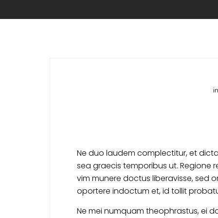
i
Ne duo laudem complectitur, et dicta 
sea graecis temporibus ut. Regione rep
vim munere doctus liberavisse, sed ora
oportere indoctum et, id tollit probat
Ne mei numquam theophrastus, ei do