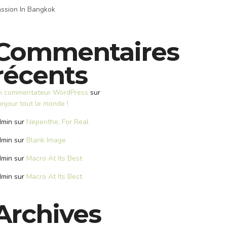
ssion In Bangkok
Commentaires
récents
n commentateur WordPress
sur
njour tout le monde !
dmin
sur
Nepenthe, For Real
dmin
sur
Blank Image
dmin
sur
Macro At Its Best
dmin
sur
Macro At Its Best
Archives