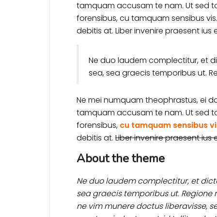
tamquam accusam te nam. Ut sed t
forensibus, cu tamquam sensibus vis.
debitis at. Liber invenire praesent ius e
Ne duo laudem complectitur, et di
sea, sea graecis temporibus ut. R
Ne mei numquam theophrastus, ei do
tamquam accusam te nam. Ut sed t
forensibus,
cu tamquam sensibus vi
debitis at.
Liber invenire praesent ius e
About the theme
Ne duo laudem complectitur, et dicta
sea graecis temporibus ut. Regione re
ne vim munere doctus liberavisse, sed