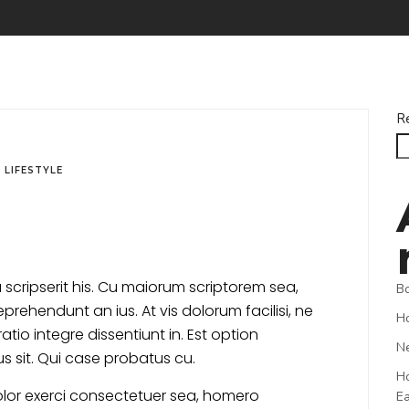
R
n
LIFESTYLE
scripserit his. Cu maiorum scriptorem sea,
Bo
rehendunt an ius. At vis dolorum facilisi, ne
Ho
tio integre dissentiunt in. Est option
Ne
us sit. Qui case probatus cu.
Ho
lor exerci consectetuer sea, homero
E